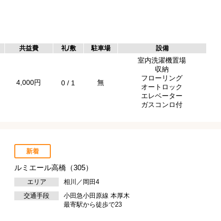
共益費
礼/敷
駐車場
設備
室内洗濯機置場
収納
フローリング
4,000円
無
0 / 1
オートロック
エレベーター
ガスコンロ付
新着
ルミエール高橋（305）
エリア
相川／岡田4
交通手段
小田急小田原線 本厚木
最寄駅から徒歩で23