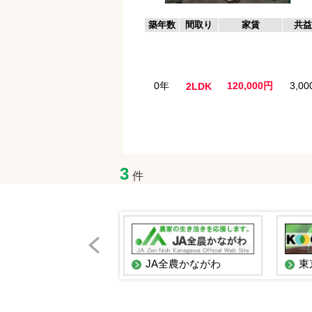
築年数
間取り
家賃
共益
0年
120,000円
3,0
2LDK
3
件
JAあつぎ
JA全農かながわ
東