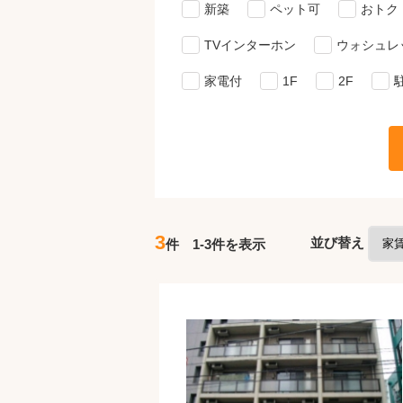
新築
ペット可
おトク
TVインターホン
ウォシュレ
家電付
1F
2F
3
並び替え
件 1-3件を表示