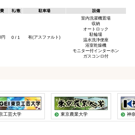
費
礼/敷
駐車場
設備
室内洗濯機置場
収納
オートロック
駐輪場
00円
有(アスファルト)
0 / 1
温水洗浄便座
浴室乾燥機
モニター付インターホン
ガスコンロ付
京工芸大学
東京農業大学
神