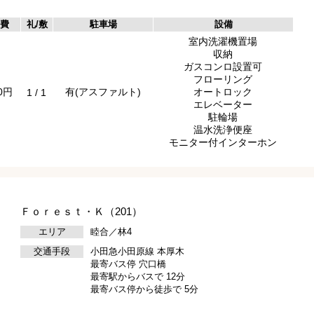
費
礼/敷
駐車場
設備
室内洗濯機置場
収納
ガスコンロ設置可
フローリング
00円
有(アスファルト)
オートロック
1 / 1
エレベーター
駐輪場
温水洗浄便座
モニター付インターホン
Ｆｏｒｅｓｔ・Ｋ（201）
エリア
睦合／林4
交通手段
小田急小田原線 本厚木
最寄バス停 穴口橋
最寄駅からバスで 12分
最寄バス停から徒歩で 5分