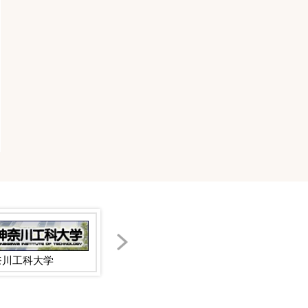
奈川工科大学
JAあつぎ
JA