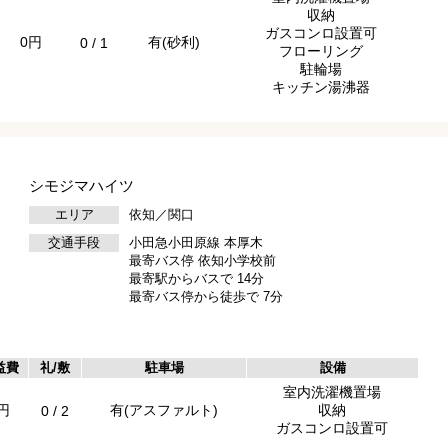
収納
ガスコンロ設置可
0円
有(砂利)
0 / 1
フローリング
駐輪場
キッチン湯沸器
シモジマハイツ
エリア
依知／関口
交通手段
小田急小田原線 本厚木
最寄バス停 依知小学校前
最寄駅からバスで 14分
最寄バス停から徒歩で 7分
益費
礼/敷
駐車場
設備
室内洗濯機置場
円
有(アスファルト)
収納
0 / 2
ガスコンロ設置可