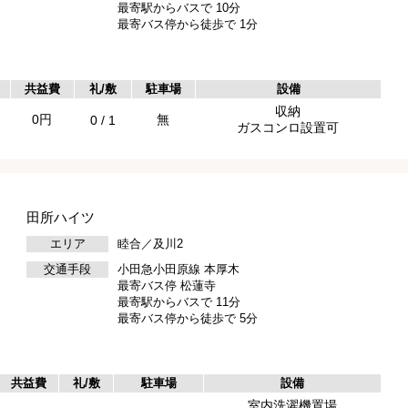
最寄駅からバスで 10分
最寄バス停から徒歩で 1分
共益費
礼/敷
駐車場
設備
収納
0円
無
0 / 1
ガスコンロ設置可
田所ハイツ
エリア
睦合／及川2
交通手段
小田急小田原線 本厚木
最寄バス停 松蓮寺
最寄駅からバスで 11分
最寄バス停から徒歩で 5分
共益費
礼/敷
駐車場
設備
室内洗濯機置場