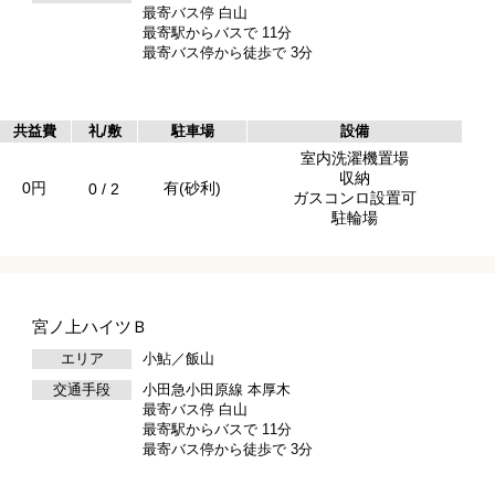
最寄バス停 白山
最寄駅からバスで 11分
最寄バス停から徒歩で 3分
共益費
礼/敷
駐車場
設備
室内洗濯機置場
収納
0円
有(砂利)
0 / 2
ガスコンロ設置可
駐輪場
宮ノ上ハイツＢ
エリア
小鮎／飯山
交通手段
小田急小田原線 本厚木
最寄バス停 白山
最寄駅からバスで 11分
最寄バス停から徒歩で 3分