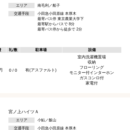
エリア
南毛利／船子
交通手段
小田急小田原線 本厚木
最寄バス停 東京農業大学下
最寄駅からバスで 8分
最寄バス停から徒歩で 2分
費
礼/敷
駐車場
設備
室内洗濯機置場
収納
フローリング
0円
有(アスファルト)
0 / 0
モニター付インターホン
ガスコンロ付
家電付
宮ノ上ハイツＡ
エリア
小鮎／飯山
交通手段
小田急小田原線 本厚木