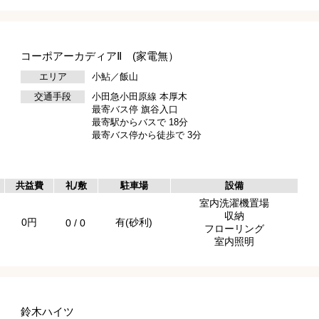
コーポアーカディアⅡ (家電無）
エリア
小鮎／飯山
交通手段
小田急小田原線 本厚木
最寄バス停 旗谷入口
最寄駅からバスで 18分
最寄バス停から徒歩で 3分
共益費
礼/敷
駐車場
設備
室内洗濯機置場
収納
0円
有(砂利)
0 / 0
フローリング
室内照明
鈴木ハイツ