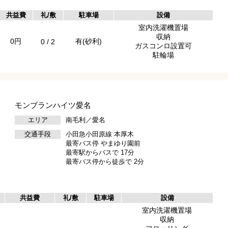
共益費
礼/敷
駐車場
設備
室内洗濯機置場
収納
0円
有(砂利)
0 / 2
ガスコンロ設置可
駐輪場
モンブランハイツ愛名
エリア
南毛利／愛名
交通手段
小田急小田原線 本厚木
最寄バス停 やまゆり園前
最寄駅からバスで 17分
最寄バス停から徒歩で 2分
共益費
礼/敷
駐車場
設備
室内洗濯機置場
収納