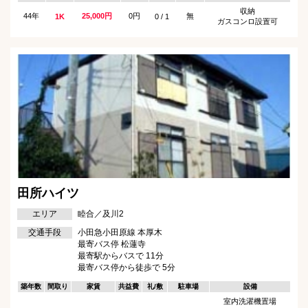
収納
44年
25,000円
0円
無
1K
0 / 1
ガスコンロ設置可
田所ハイツ
エリア
睦合／及川2
交通手段
小田急小田原線 本厚木
最寄バス停 松蓮寺
最寄駅からバスで 11分
最寄バス停から徒歩で 5分
築年数
間取り
家賃
共益費
礼/敷
駐車場
設備
室内洗濯機置場