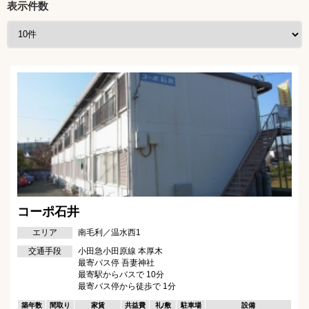
表示件数
コーポ石井
エリア
南毛利／温水西1
交通手段
小田急小田原線 本厚木
最寄バス停 吾妻神社
最寄駅からバスで 10分
最寄バス停から徒歩で 1分
築年数
間取り
家賃
共益費
礼/敷
駐車場
設備