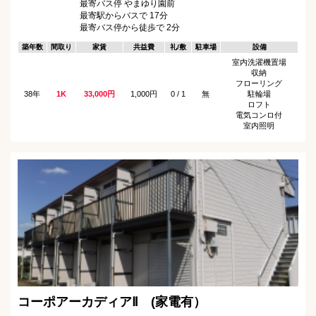
最寄バス停 やまゆり園前
最寄駅からバスで 17分
最寄バス停から徒歩で 2分
築年数
間取り
家賃
共益費
礼/敷
駐車場
設備
室内洗濯機置場
収納
フローリング
38年
1K
33,000円
1,000円
0 / 1
無
駐輪場
ロフト
電気コンロ付
室内照明
コーポアーカディアⅡ (家電有）