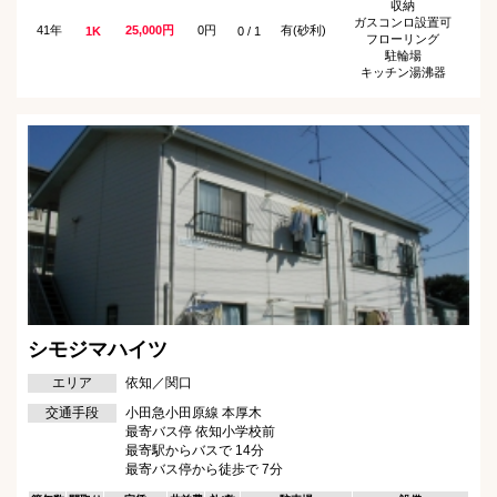
収納
ガスコンロ設置可
41年
25,000円
0円
有(砂利)
1K
0 / 1
フローリング
駐輪場
キッチン湯沸器
シモジマハイツ
エリア
依知／関口
交通手段
小田急小田原線 本厚木
最寄バス停 依知小学校前
最寄駅からバスで 14分
最寄バス停から徒歩で 7分