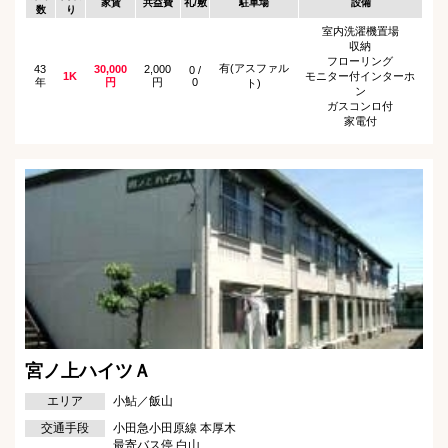
家賃
共益費
礼/敷
駐車場
設備
数
り
室内洗濯機置場
収納
フローリング
有(アスファル
43
30,000
2,000
0 /
1K
モニター付インターホ
年
円
円
0
ト)
ン
ガスコンロ付
家電付
宮ノ上ハイツＡ
エリア
小鮎／飯山
交通手段
小田急小田原線 本厚木
最寄バス停 白山