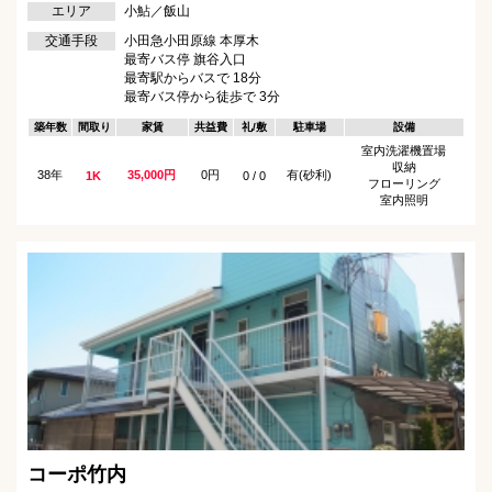
エリア
小鮎／飯山
交通手段
小田急小田原線 本厚木
最寄バス停 旗谷入口
最寄駅からバスで 18分
最寄バス停から徒歩で 3分
築年数
間取り
家賃
共益費
礼/敷
駐車場
設備
室内洗濯機置場
収納
38年
35,000円
0円
有(砂利)
1K
0 / 0
フローリング
室内照明
コーポ竹内