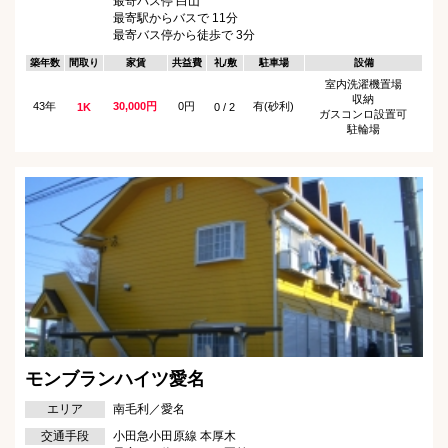
最寄バス停 白山
最寄駅からバスで 11分
最寄バス停から徒歩で 3分
築年数
間取り
家賃
共益費
礼/敷
駐車場
設備
室内洗濯機置場
収納
43年
30,000円
0円
有(砂利)
1K
0 / 2
ガスコンロ設置可
駐輪場
モンブランハイツ愛名
エリア
南毛利／愛名
交通手段
小田急小田原線 本厚木