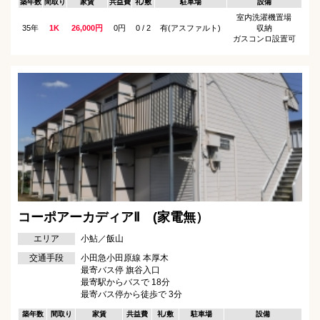
築年数
間取り
家賃
共益費
礼/敷
駐車場
設備
室内洗濯機置場
35年
1K
26,000円
0円
0 / 2
有(アスファルト)
収納
ガスコンロ設置可
コーポアーカディアⅡ (家電無）
エリア
小鮎／飯山
交通手段
小田急小田原線 本厚木
最寄バス停 旗谷入口
最寄駅からバスで 18分
最寄バス停から徒歩で 3分
築年数
間取り
家賃
共益費
礼/敷
駐車場
設備