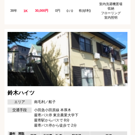
室内洗濯機置場
収納
38年
30,000円
0円
有(砂利)
1K
0 / 0
フローリング
室内照明
鈴木ハイツ
エリア
南毛利／船子
交通手段
小田急小田原線 本厚木
最寄バス停 東京農業大学下
最寄駅からバスで 8分
最寄バス停から徒歩で 2分
築年
間取