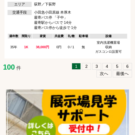
エリア
荻野／下荻野
交通手段
小田急小田原線 本厚木
最寄バス停 「子中」
最寄駅からバスで 14分
最寄バス停から徒歩で 1分
築年数
間取り
家賃
共益費
礼/敷
駐車場
設備
室内洗濯機置場
35年
1K
38,000円
0円
0 / 1
無
収納
ガスコンロ設置可
100
1
2
3
4
5
6
件
次へ
最後へ