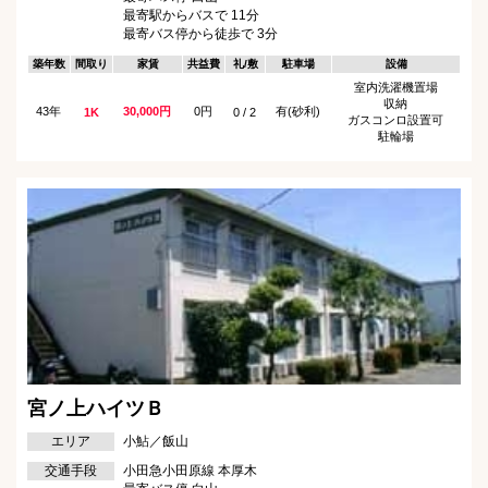
最寄駅からバスで 11分
最寄バス停から徒歩で 3分
築年数
間取り
家賃
共益費
礼/敷
駐車場
設備
室内洗濯機置場
収納
43年
30,000円
0円
有(砂利)
1K
0 / 2
ガスコンロ設置可
駐輪場
宮ノ上ハイツＢ
エリア
小鮎／飯山
交通手段
小田急小田原線 本厚木