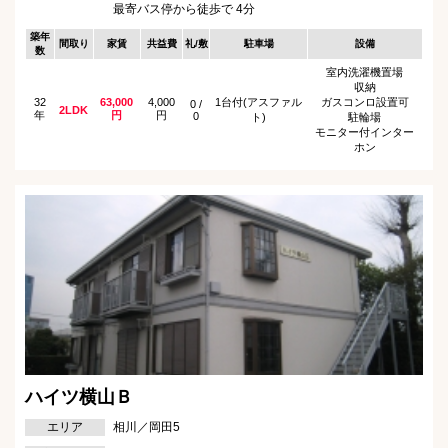
最寄バス停から徒歩で 4分
築年
間取り
家賃
共益費
礼/敷
駐車場
設備
数
室内洗濯機置場
収納
32
63,000
4,000
1台付(アスファル
ガスコンロ設置可
0 /
2LDK
年
円
円
0
ト)
駐輪場
モニター付インター
ホン
ハイツ横山Ｂ
エリア
相川／岡田5