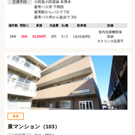
交通手段
小田急小田原線 本厚木
最寄バス停 下岡田
最寄駅からバスで 7分
最寄バス停から徒歩で 3分
築年数
間取り
家賃
共益費
礼/敷
駐車場
設備
室内洗濯機置場
34年
3DK
63,000円
0円
0 / 2
1台付(砂利)
収納
ガスコンロ設置可
新着
泉マンション（103）