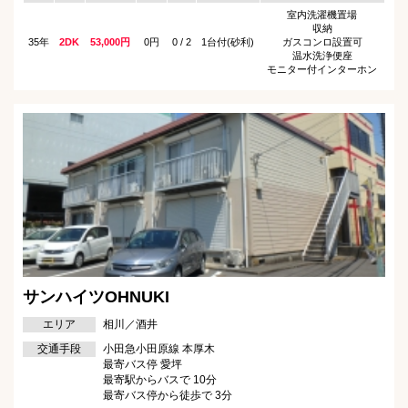
室内洗濯機置場
収納
35年
2DK
53,000円
0円
0 / 2
1台付(砂利)
ガスコンロ設置可
温水洗浄便座
モニター付インターホン
サンハイツOHNUKI
エリア
相川／酒井
交通手段
小田急小田原線 本厚木
最寄バス停 愛坪
最寄駅からバスで 10分
最寄バス停から徒歩で 3分