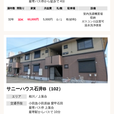
最寄バス停から徒歩で 4分
築年数
間取り
家賃
共益費
礼/敷
駐車場
設備
室内洗濯機置場
収納
32年
60,000円
5,000円
有(砂利)
3DK
0 / 1
ガスコンロ設置可
温水洗浄便座
サニーハウス石井B（102）
エリア
相川／上落合
交通手段
小田急小田原線 愛甲石田
最寄バス停 上落合
最寄駅からバスで 10分