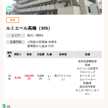
新着
ルミエール高橋（305）
エリア
相川／岡田4
交通手段
小田急小田原線 本厚木
最寄駅から徒歩で23
築年
間取り
家賃
共益費
礼/敷
駐車場
設備
数
室内洗濯機置場
収納
ガスコンロ設置可
フローリング
21
108,000
9,000
有(アスファル
オートロック
1 /
3LDK
年
円
円
1
ト)
エレベーター
駐輪場
温水洗浄便座
モニター付インター
ホン
9
件