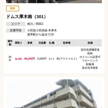
新着
ドムス厚木南（301）
エリア
相川／岡田2
交通手段
小田急小田原線 本厚木
最寄駅から徒歩で19
築年
間取り
家賃
共益費
礼/敷
駐車場
設備
数
室内洗濯機置場
収納
30
ガスコンロ設置可
86,000円
6,000円
有(アスファルト)
3LDK
0 / 1
年
フローリング
駐輪場
温水洗浄便座