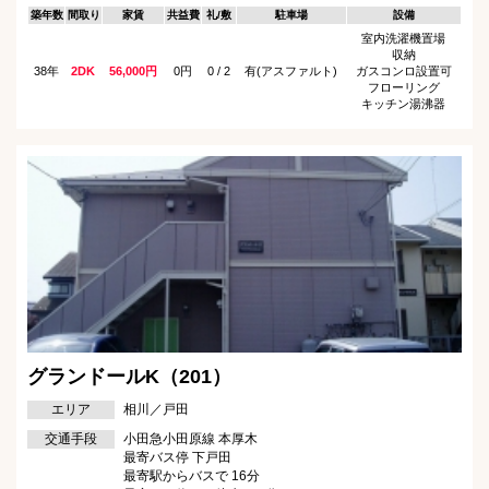
築年数
間取り
家賃
共益費
礼/敷
駐車場
設備
室内洗濯機置場
収納
38年
2DK
56,000円
0円
0 / 2
有(アスファルト)
ガスコンロ設置可
フローリング
キッチン湯沸器
グランドールK（201）
エリア
相川／戸田
交通手段
小田急小田原線 本厚木
最寄バス停 下戸田
最寄駅からバスで 16分