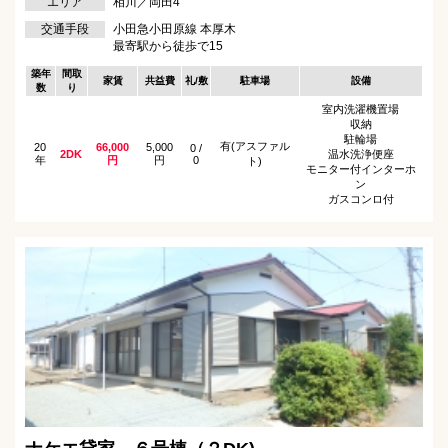
エリア
相川／岡田4
交通手段
小田急小田原線 本厚木
最寄駅から徒歩で15
築年
間取
家賃
共益費
礼/敷
駐車場
設備
数
り
室内洗濯機置場
収納
駐輪場
有(アスファル
20
66,000
5,000
0 /
2DK
温水洗浄便座
年
円
円
0
ト)
モニター付インターホ
ン
ガスコンロ付