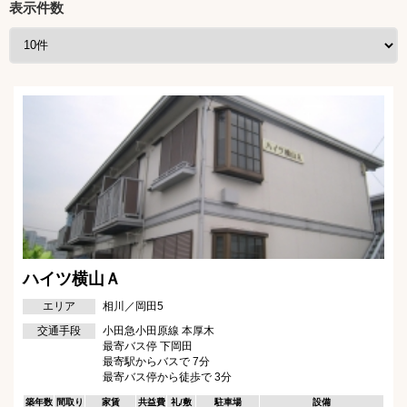
表示件数
ハイツ横山Ａ
エリア
相川／岡田5
交通手段
小田急小田原線 本厚木
最寄バス停 下岡田
最寄駅からバスで 7分
最寄バス停から徒歩で 3分
築年数
間取り
家賃
共益費
礼/敷
駐車場
設備