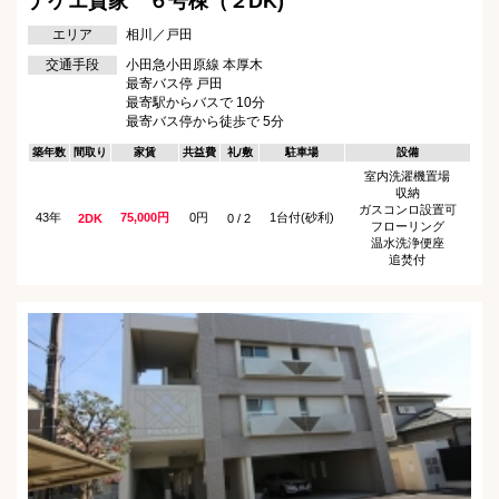
ナケエ貸家 ６号棟（２DK)
エリア
相川／戸田
交通手段
小田急小田原線 本厚木
最寄バス停 戸田
最寄駅からバスで 10分
最寄バス停から徒歩で 5分
築年数
間取り
家賃
共益費
礼/敷
駐車場
設備
室内洗濯機置場
収納
ガスコンロ設置可
43年
75,000円
0円
1台付(砂利)
2DK
0 / 2
フローリング
温水洗浄便座
追焚付