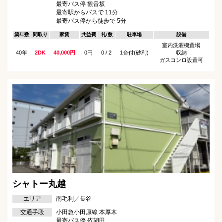
最寄バス停 観音坂
最寄駅からバスで 11分
最寄バス停から徒歩で 5分
築年数
間取り
家賃
共益費
礼/敷
駐車場
設備
室内洗濯機置場
40年
2DK
40,000円
0円
0 / 2
1台付(砂利)
収納
ガスコンロ設置可
シャトー丸越
エリア
南毛利／長谷
交通手段
小田急小田原線 本厚木
最寄バス停 依胡田