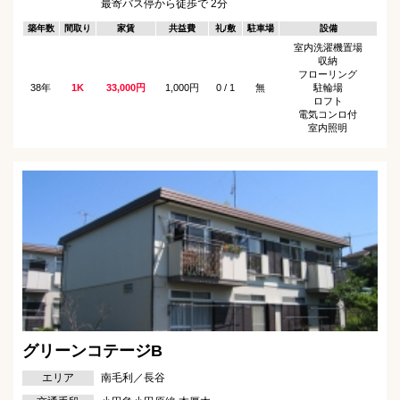
最寄バス停から徒歩で 2分
築年数
間取り
家賃
共益費
礼/敷
駐車場
設備
室内洗濯機置場
収納
フローリング
38年
1K
33,000円
1,000円
0 / 1
無
駐輪場
ロフト
電気コンロ付
室内照明
グリーンコテージB
エリア
南毛利／長谷