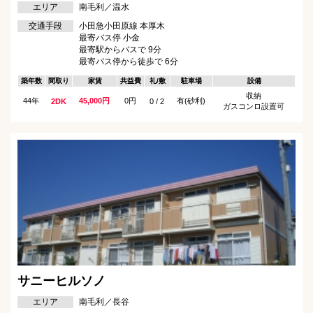
エリア
南毛利／温水
交通手段
小田急小田原線 本厚木
最寄バス停 小金
最寄駅からバスで 9分
最寄バス停から徒歩で 6分
築年数
間取り
家賃
共益費
礼/敷
駐車場
設備
収納
44年
45,000円
0円
有(砂利)
2DK
0 / 2
ガスコンロ設置可
サニーヒルソノ
エリア
南毛利／長谷