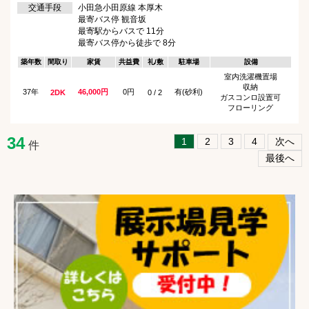
交通手段
小田急小田原線 本厚木
最寄バス停 観音坂
最寄駅からバスで 11分
最寄バス停から徒歩で 8分
築年数
間取り
家賃
共益費
礼/敷
駐車場
設備
室内洗濯機置場
収納
37年
46,000円
0円
有(砂利)
2DK
0 / 2
ガスコンロ設置可
フローリング
34
1
2
3
4
次へ
件
最後へ