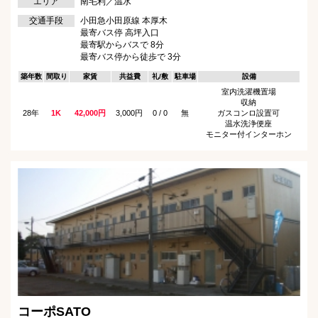
エリア
南毛利／温水
交通手段
小田急小田原線 本厚木
最寄バス停 高坪入口
最寄駅からバスで 8分
最寄バス停から徒歩で 3分
築年数
間取り
家賃
共益費
礼/敷
駐車場
設備
室内洗濯機置場
収納
28年
1K
42,000円
3,000円
0 / 0
無
ガスコンロ設置可
温水洗浄便座
モニター付インターホン
コーポSATO