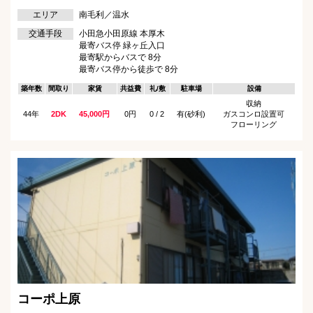
エリア
南毛利／温水
交通手段
小田急小田原線 本厚木
最寄バス停 緑ヶ丘入口
最寄駅からバスで 8分
最寄バス停から徒歩で 8分
築年数
間取り
家賃
共益費
礼/敷
駐車場
設備
収納
44年
2DK
45,000円
0円
0 / 2
有(砂利)
ガスコンロ設置可
フローリング
コーポ上原