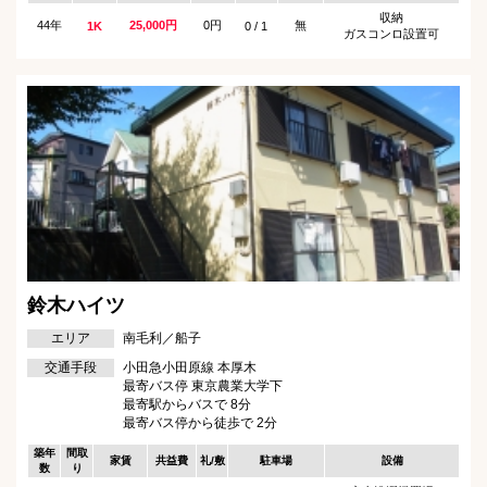
収納
44年
25,000円
0円
無
1K
0 / 1
ガスコンロ設置可
鈴木ハイツ
エリア
南毛利／船子
交通手段
小田急小田原線 本厚木
最寄バス停 東京農業大学下
最寄駅からバスで 8分
最寄バス停から徒歩で 2分
築年
間取
家賃
共益費
礼/敷
駐車場
設備
数
り