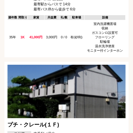
最寄駅からバスで 14分
最寄バス停から徒歩で 6分
築年数
間取り
家賃
共益費
礼/敷
駐車場
設備
室内洗濯機置場
収納
ガスコンロ設置可
35年
1K
41,000円
3,000円
0 / 0
有(砂利)
フローリング
駐輪場
温水洗浄便座
モニター付インターホン
プチ・クレール(１Ｆ)