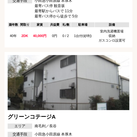
交通手段
小田急小田原線 本厚木
最寄バス停 観音坂
最寄駅からバスで 11分
最寄バス停から徒歩で 5分
築年数
間取り
家賃
共益費
礼/敷
駐車場
設備
室内洗濯機置場
40年
2DK
40,000円
0円
0 / 2
1台付(砂利)
収納
ガスコンロ設置可
グリーンコテージA
エリア
南毛利／長谷
交通手段
小田急小田原線 本厚木