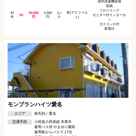
室内洗濯機置場
収納
フローリング
有(アスファル
43
30,000
2,000
0 /
1K
モニター付インターホ
年
円
円
0
ト)
ン
ガスコンロ付
家電付
モンブランハイツ愛名
エリア
南毛利／愛名
交通手段
小田急小田原線 本厚木
最寄バス停 やまゆり園前
最寄駅からバスで 17分