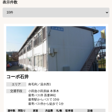
表示件数
コーポ石井
エリア
南毛利／温水西1
交通手段
小田急小田原線 本厚木
最寄バス停 吾妻神社
最寄駅からバスで 10分
最寄バス停から徒歩で 1分
築年数
間取り
家賃
共益費
礼/敷
駐車場
設備