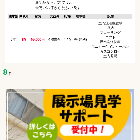
最寄駅からバスで 15分
最寄バス停から徒歩で 5分
築年数
間取り
家賃
共益費
礼/敷
駐車場
設備
室内洗濯機置場
収納
フローリング
ロフト
6年
55,000円
4,000円
有(砂利)
1R
1 / 0
温水洗浄便座
モニター付インターホン
ガスコンロ付
室内照明
8
件