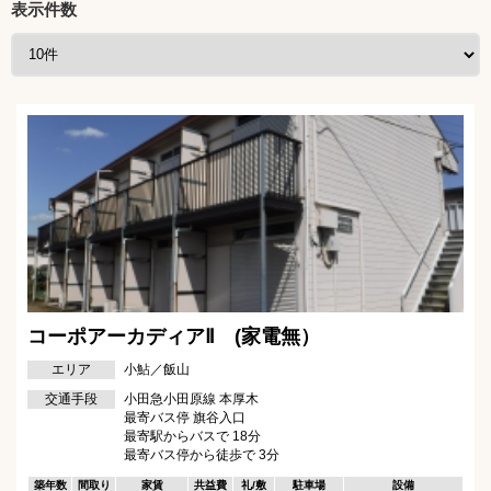
表示件数
コーポアーカディアⅡ (家電無）
エリア
小鮎／飯山
交通手段
小田急小田原線 本厚木
最寄バス停 旗谷入口
最寄駅からバスで 18分
最寄バス停から徒歩で 3分
築年数
間取り
家賃
共益費
礼/敷
駐車場
設備