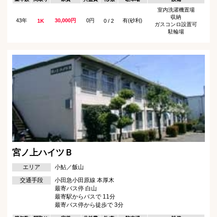
室内洗濯機置場
収納
43年
30,000円
0円
有(砂利)
1K
0 / 2
ガスコンロ設置可
駐輪場
宮ノ上ハイツＢ
エリア
小鮎／飯山
交通手段
小田急小田原線 本厚木
最寄バス停 白山
最寄駅からバスで 11分
最寄バス停から徒歩で 3分