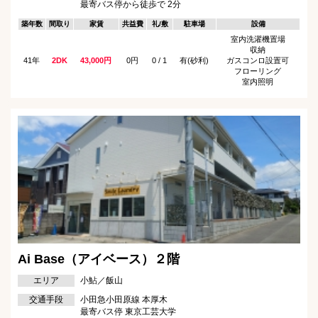
最寄バス停から徒歩で 2分
築年数
間取り
家賃
共益費
礼/敷
駐車場
設備
室内洗濯機置場
収納
41年
2DK
43,000円
0円
0 / 1
有(砂利)
ガスコンロ設置可
フローリング
室内照明
Ai Base（アイベース）２階
エリア
小鮎／飯山
交通手段
小田急小田原線 本厚木
最寄バス停 東京工芸大学