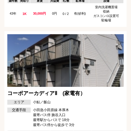
築年数
間取り
家賃
共益費
礼/敷
駐車場
設備
室内洗濯機置場
収納
43年
30,000円
0円
有(砂利)
1K
0 / 2
ガスコンロ設置可
駐輪場
コーポアーカディアⅡ (家電有）
エリア
小鮎／飯山
交通手段
小田急小田原線 本厚木
最寄バス停 旗谷入口
最寄駅からバスで 18分
最寄バス停から徒歩で 3分