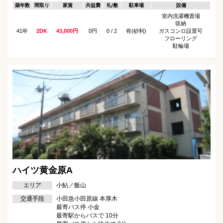
築年数
間取り
家賃
共益費
礼/敷
駐車場
設備
室内洗濯機置場
収納
41年
2DK
43,000円
0円
0 / 2
有(砂利)
ガスコンロ設置可
フローリング
駐輪場
ハイツ黄金原A
エリア
小鮎／飯山
交通手段
小田急小田原線 本厚木
最寄バス停 小金
最寄駅からバスで 10分