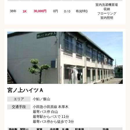
室内洗濯機置場
収納
38年
30,000円
0円
有(砂利)
1K
0 / 0
フローリング
室内照明
宮ノ上ハイツＡ
エリア
小鮎／飯山
交通手段
小田急小田原線 本厚木
最寄バス停 白山
最寄駅からバスで 11分
最寄バス停から徒歩で 3分
築年数
間取り
家賃
共益費
礼/敷
駐車場
設備