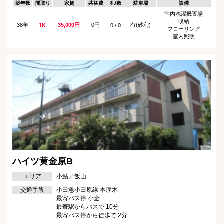
築年数
間取り
家賃
共益費
礼/敷
駐車場
設備
室内洗濯機置場
収納
38年
35,000円
0円
有(砂利)
1K
0 / 0
フローリング
室内照明
ハイツ黄金原B
エリア
小鮎／飯山
交通手段
小田急小田原線 本厚木
最寄バス停 小金
最寄駅からバスで 10分
最寄バス停から徒歩で 2分