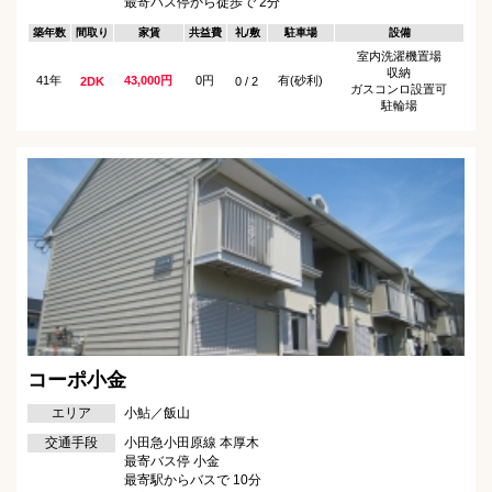
最寄バス停から徒歩で 2分
築年数
間取り
家賃
共益費
礼/敷
駐車場
設備
室内洗濯機置場
収納
41年
43,000円
0円
有(砂利)
2DK
0 / 2
ガスコンロ設置可
駐輪場
コーポ小金
エリア
小鮎／飯山
交通手段
小田急小田原線 本厚木
最寄バス停 小金
最寄駅からバスで 10分