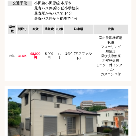
交通手段
小田急小田原線 本厚木
最寄バス停 緑ヶ丘小学校前
最寄駅からバスで 14分
最寄バス停から徒歩で 4分
築年
間取り
家賃
共益費
礼/敷
駐車場
設備
数
室内洗濯機置場
収納
フローリング
駐輪場
1台付(アスファル
98,000
5,000
1 /
5年
3LDK
温水洗浄便座
円
円
1
ト)
浴室乾燥機
モニター付インター
ホン
ガスコンロ付