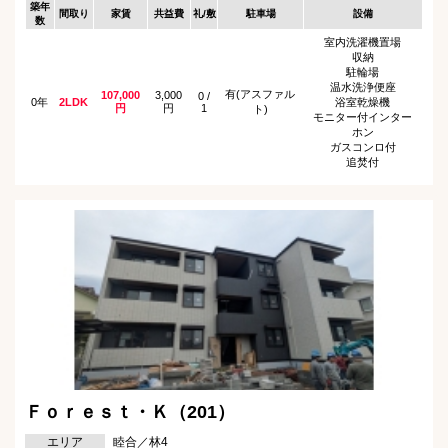
築年
間取り
家賃
共益費
礼/敷
駐車場
設備
数
室内洗濯機置場
収納
駐輪場
温水洗浄便座
有(アスファル
107,000
3,000
0 /
0年
2LDK
浴室乾燥機
円
円
1
ト)
モニター付インター
ホン
ガスコンロ付
追焚付
Ｆｏｒｅｓｔ・Ｋ（201）
エリア
睦合／林4