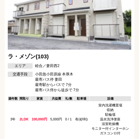
ラ・メゾン(103)
エリア
睦合／妻田西2
交通手段
小田急小田原線 本厚木
最寄バス停 妻田
最寄駅からバスで 7分
最寄バス停から徒歩で 7分
築年数
間取り
家賃
共益費
礼/敷
駐車場
設備
室内洗濯機置場
収納
駐輪場
3年
2LDK
100,000円
5,000円
0 / 1
有(砂利)
温水洗浄便座
浴室乾燥機
モニター付インターホン
ガスコンロ付