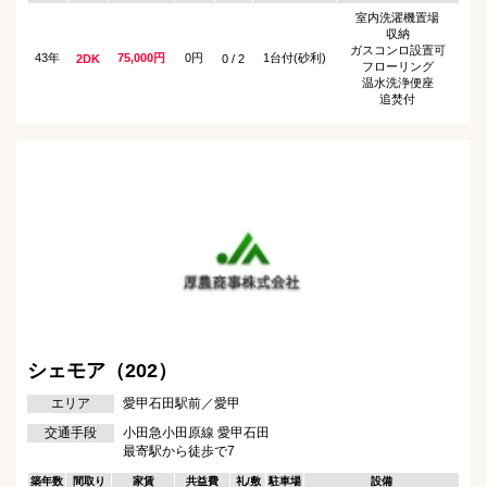
室内洗濯機置場
収納
ガスコンロ設置可
43年
75,000円
0円
1台付(砂利)
2DK
0 / 2
フローリング
温水洗浄便座
追焚付
シェモア（202）
エリア
愛甲石田駅前／愛甲
交通手段
小田急小田原線 愛甲石田
最寄駅から徒歩で7
築年数
間取り
家賃
共益費
礼/敷
駐車場
設備