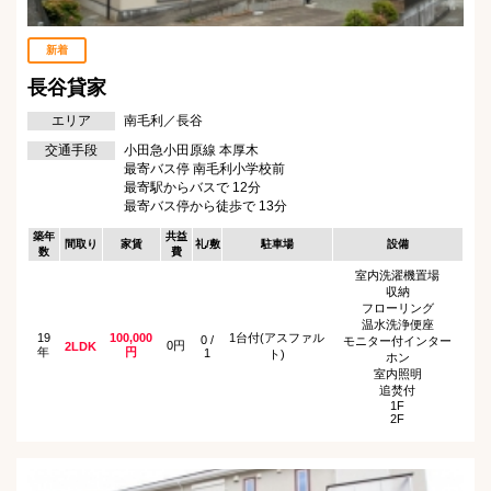
新着
長谷貸家
エリア
南毛利／長谷
交通手段
小田急小田原線 本厚木
最寄バス停 南毛利小学校前
最寄駅からバスで 12分
最寄バス停から徒歩で 13分
築年
共益
間取り
家賃
礼/敷
駐車場
設備
数
費
室内洗濯機置場
収納
フローリング
温水洗浄便座
19
100,000
1台付(アスファル
0 /
モニター付インター
0円
2LDK
年
円
1
ト)
ホン
室内照明
追焚付
1F
2F