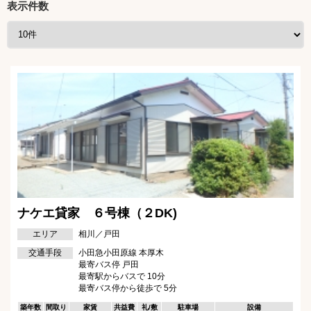
表示件数
ナケエ貸家 ６号棟（２DK)
エリア
相川／戸田
交通手段
小田急小田原線 本厚木
最寄バス停 戸田
最寄駅からバスで 10分
最寄バス停から徒歩で 5分
築年数
間取り
家賃
共益費
礼/敷
駐車場
設備