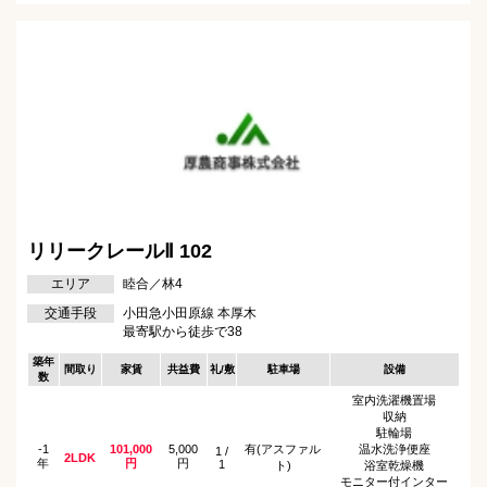
リリークレールⅡ 102
エリア
睦合／林4
交通手段
小田急小田原線 本厚木
最寄駅から徒歩で38
築年
間取り
家賃
共益費
礼/敷
駐車場
設備
数
室内洗濯機置場
収納
駐輪場
-1
101,000
5,000
有(アスファル
温水洗浄便座
1 /
2LDK
年
円
円
1
ト)
浴室乾燥機
モニター付インター