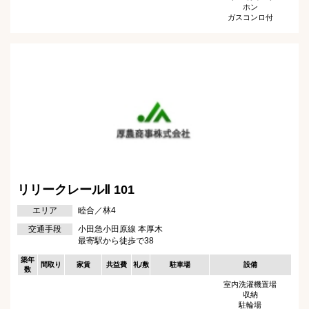
ホン
ガスコンロ付
リリークレールⅡ 101
エリア
睦合／林4
交通手段
小田急小田原線 本厚木
最寄駅から徒歩で38
築年
間取り
家賃
共益費
礼/敷
駐車場
設備
数
室内洗濯機置場
収納
駐輪場