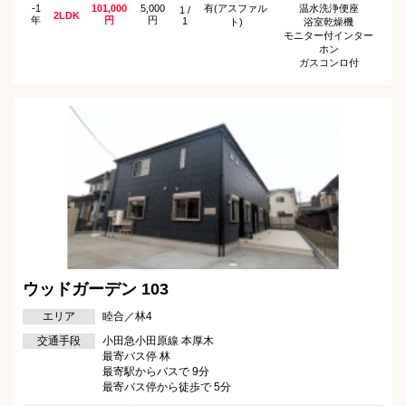
-1
101,000
5,000
有(アスファル
温水洗浄便座
1 /
2LDK
年
円
円
1
ト)
浴室乾燥機
モニター付インター
ホン
ガスコンロ付
ウッドガーデン 103
エリア
睦合／林4
交通手段
小田急小田原線 本厚木
最寄バス停 林
最寄駅からバスで 9分
最寄バス停から徒歩で 5分