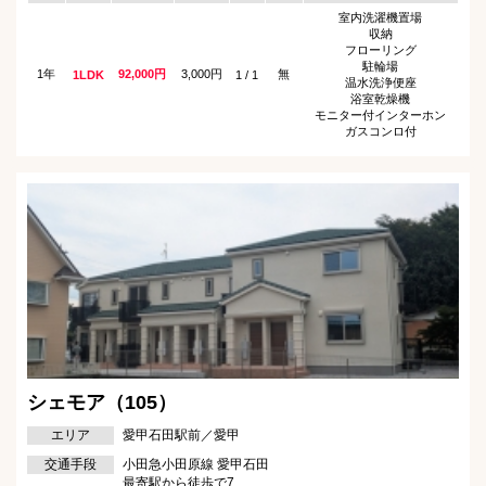
室内洗濯機置場
収納
フローリング
駐輪場
1年
92,000円
3,000円
無
1LDK
1 / 1
温水洗浄便座
浴室乾燥機
モニター付インターホン
ガスコンロ付
シェモア（105）
エリア
愛甲石田駅前／愛甲
交通手段
小田急小田原線 愛甲石田
最寄駅から徒歩で7