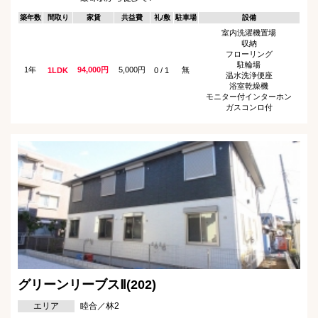
築年数
間取り
家賃
共益費
礼/敷
駐車場
設備
室内洗濯機置場
収納
フローリング
駐輪場
1年
94,000円
5,000円
無
1LDK
0 / 1
温水洗浄便座
浴室乾燥機
モニター付インターホン
ガスコンロ付
グリーンリーブスⅡ(202)
エリア
睦合／林2