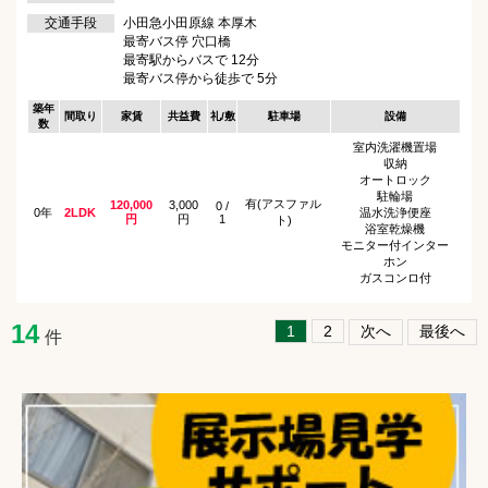
交通手段
小田急小田原線 本厚木
最寄バス停 穴口橋
最寄駅からバスで 12分
最寄バス停から徒歩で 5分
築年
間取り
家賃
共益費
礼/敷
駐車場
設備
数
室内洗濯機置場
収納
オートロック
駐輪場
有(アスファル
120,000
3,000
0 /
0年
2LDK
温水洗浄便座
円
円
1
ト)
浴室乾燥機
モニター付インター
ホン
ガスコンロ付
14
1
2
次へ
最後へ
件