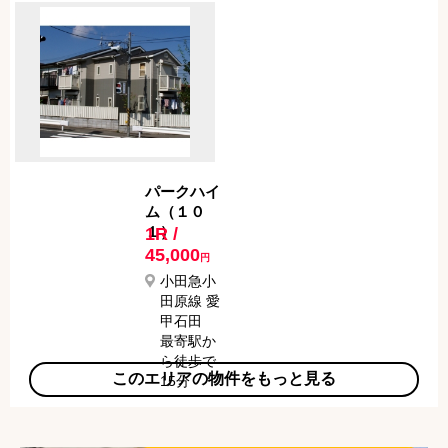
分
パークハイ
ム（１０
１）
1R /
45,000
円
小田急小
田原線 愛
甲石田
最寄駅か
ら徒歩で
このエリアの物件をもっと見る
15分