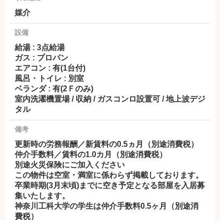
媒介
設備
給湯 : 3点給湯
ガス : プロパン
エアコン : 有(1台付)
風呂・トイレ : 別室
ベランダ : 有(2Ｆのみ)
室内洗濯機置場 / 収納 / ガスコンロ設置可 / 地上波デジ
タル
備考
更新時の労務報酬／新賃料の0.5ヵ月（別途消費税）
仲介手数料／賃料の1.0カ月（別途消費税）
別途火災保険にご加入ください
この物件は空室・満室に係わらず掲載しております。
卒業時期(3月末頃)までに空き予定となる部屋を入居募
集いたします。
神奈川工科大学の学生は仲介手数料0.5ヶ月（別途消
費税）