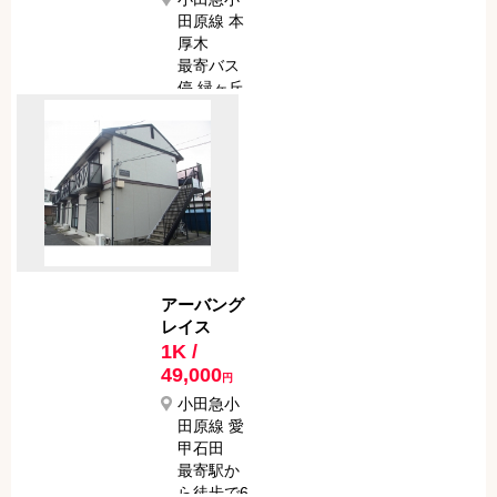
田原線 本
厚木
最寄バス
停 緑ヶ丘
１丁目
最寄駅か
らバスで
9分
最寄バス
停から徒
歩で 5分
アーバング
レイス
1K /
49,000
円
小田急小
田原線 愛
甲石田
最寄駅か
ら徒歩で6