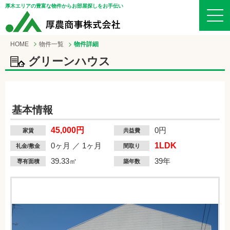
厚木エリアの豊富な物件からお部屋探しをお手伝い
HOME
物件一覧
物件詳細
グリーンハウス
基本情報
45,000円
0円
家賃
共益費
0ヶ月 ／ 1ヶ月
1LDK
礼金/敷金
間取り
39.33㎡
39年
専有面積
築年数