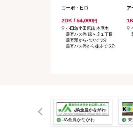
コーポ・ヒロ
ア
2DK / 54,000
1K
円
小田急小田原線 本厚木
最寄バス停 緑ヶ丘１丁目
最寄駅からバスで 9分
最寄バス停から徒歩で 5分
JAあつぎ
JA全農かながわ
東