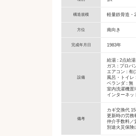
軽量鉄骨造・
構造規模
南向き
方位
1983年
完成年月日
給湯 : 2点給湯
ガス : プロパ
エアコン : 有(
風呂・トイレ :
設備
ベランダ : 無
室内洗濯機置場 
インターネット 
カギ交換代 1
更新時の労務
備考
仲介手数料／
別途火災保険