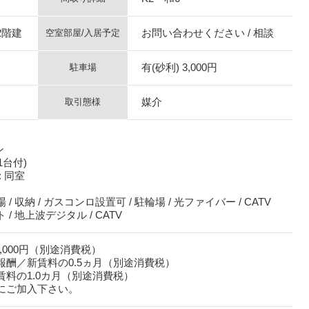
2階建
お問い合わせください / 相談
空室部屋/入居予定
有(砂利) 3,000円
駐車場
媒介
取引態様
ン
1台付)
 同室
/ 収納 / ガスコンロ設置可 / 駐輪場 / 光ファイバー / CATV
/ 地上波デジタル / CATV
5,000円（別途消費税）
報酬／新賃料の0.5ヵ月（別途消費税）
賃料の1.0カ月（別途消費税）
にご加入下さい。