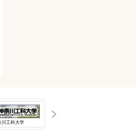
奈川工科大学
JAあつぎ
JA