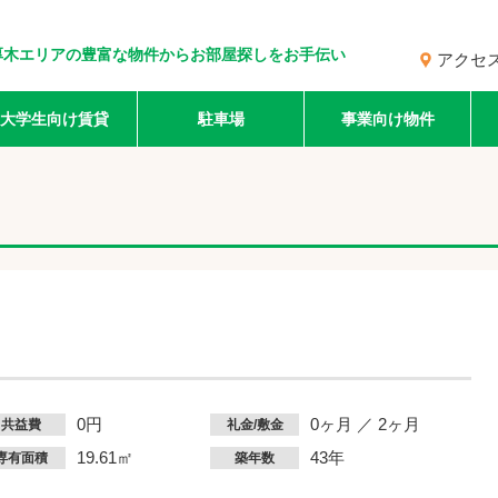
厚木エリアの豊富な物件からお部屋探しをお手伝い
アクセ
大学生向け賃貸
駐車場
事業向け物件
0円
0ヶ月 ／ 2ヶ月
共益費
礼金/敷金
19.61㎡
43年
専有面積
築年数