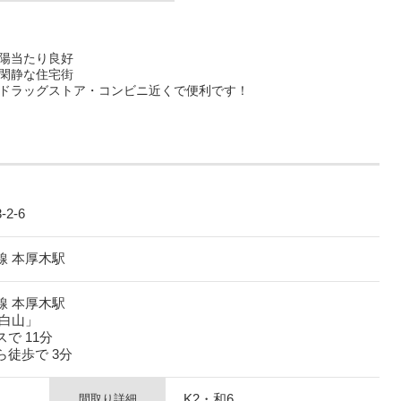
陽当たり良好
閑静な住宅街
ドラッグストア・コンビニ近くで便利です！
2-6
線 本厚木駅
線 本厚木駅
「白山」
で 11分
徒歩で 3分
K2・和6
間取り詳細