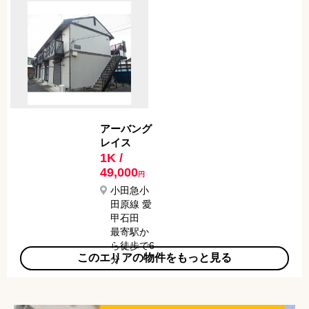
最寄駅か
らバスで
6分
最寄バス
停から徒
歩で 3分
アーバング
レイス
1K /
49,000
円
小田急小
田原線 愛
甲石田
最寄駅か
ら徒歩で6
このエリアの物件をもっと見る
分