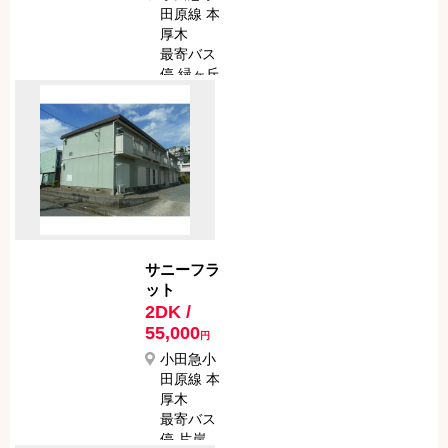
田原線 本
厚木
最寄バス
停 緑ヶ丘
１丁目
最寄駅か
らバスで
9分
最寄バス
停から徒
歩で 5分
サニーフラ
ット
2DK /
55,000
円
小田急小
田原線 本
厚木
最寄バス
停 片岸