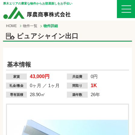
厚木エリアの豊富な物件からお部屋探しをお手伝い
HOME
物件一覧
物件詳細
ピュアシャイン出口
基本情報
43,000円
0円
家賃
共益費
0ヶ月 ／ 1ヶ月
1K
礼金/敷金
間取り
28.90㎡
26年
専有面積
築年数