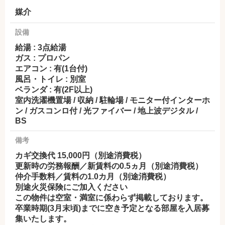
媒介
設備
給湯 : 3点給湯
ガス : プロパン
エアコン : 有(1台付)
風呂・トイレ : 別室
ベランダ : 有(2F以上)
室内洗濯機置場 / 収納 / 駐輪場 / モニター付インターホ
ン / ガスコンロ付 / 光ファイバー / 地上波デジタル /
BS
備考
カギ交換代 15,000円（別途消費税）
更新時の労務報酬／新賃料の0.5ヵ月（別途消費税）
仲介手数料／賃料の1.0カ月（別途消費税）
別途火災保険にご加入ください
この物件は空室・満室に係わらず掲載しております。
卒業時期(3月末頃)までに空き予定となる部屋を入居募
集いたします。