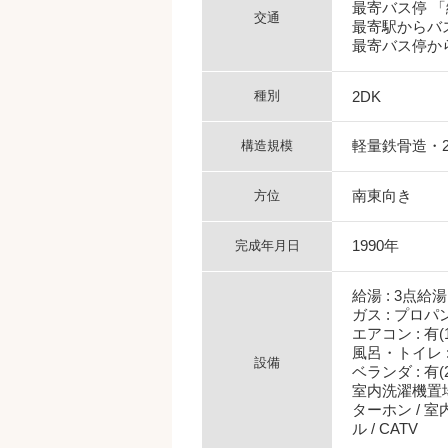
最寄バス停 
交通
最寄駅からバス
最寄バス停から
種別
2DK
軽量鉄骨造・
構造規模
南東向き
方位
1990年
完成年月日
給湯 : 3点給湯
ガス : プロパ
エアコン : 有(
風呂・トイレ :
設備
ベランダ : 有
室内洗濯機置場 
ターホン / 室
ル / CATV