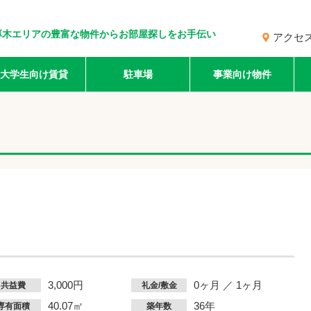
厚木エリアの豊富な物件からお部屋探しをお手伝い
アクセ
大学生向け賃貸
駐車場
事業向け物件
3,000円
0ヶ月 ／ 1ヶ月
共益費
礼金/敷金
40.07㎡
36年
専有面積
築年数