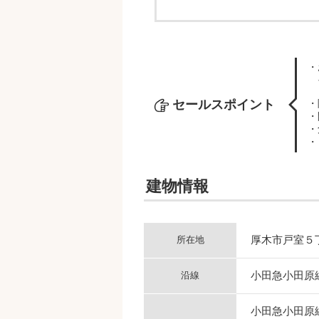
・
セールスポイント
・
・
・
・
建物情報
厚木市戸室５丁
所在地
小田急小田原
沿線
小田急小田原