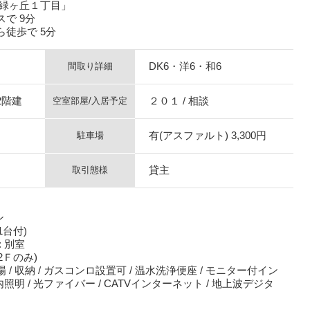
「緑ヶ丘１丁目」
で 9分
徒歩で 5分
DK6・洋6・和6
間取り詳細
2階建
２０１ / 相談
空室部屋/入居予定
有(アスファルト) 3,300円
駐車場
貸主
取引態様
ン
1台付)
 別室
(2Ｆのみ)
/ 収納 / ガスコンロ設置可 / 温水洗浄便座 / モニター付イン
内照明 / 光ファイバー / CATVインターネット / 地上波デジタ