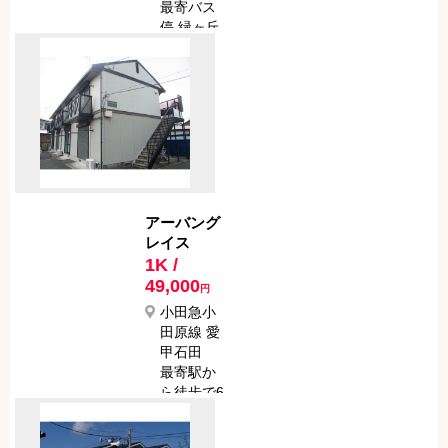
最寄バス
停 緑ヶ丘
１丁目
最寄駅か
らバスで
9分
最寄バス
停から徒
歩で 5分
アーバング
レイス
1K /
49,000
円
小田急小
田原線 愛
甲石田
最寄駅か
ら徒歩で6
分