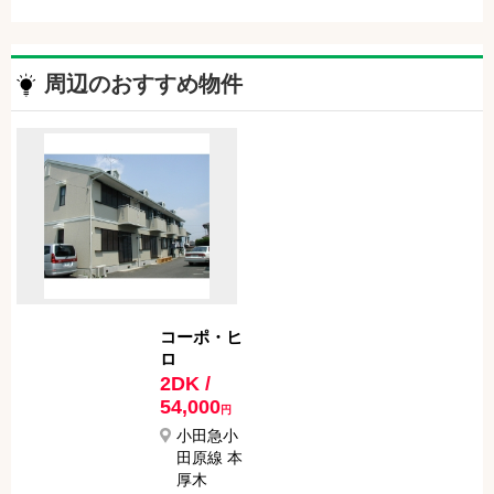
周辺のおすすめ物件
コーポ・ヒ
ロ
2DK /
54,000
円
小田急小
田原線 本
厚木