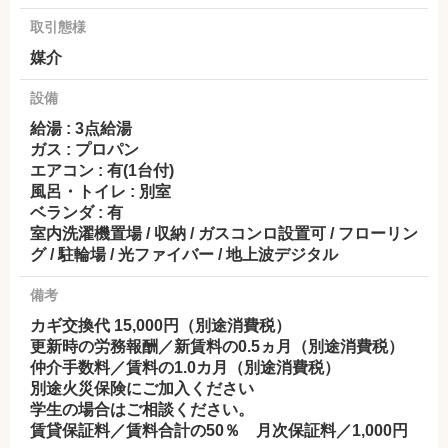
取引態様
媒介
設備
給湯 : 3点給湯
ガス : プロパン
エアコン : 有(1台付)
風呂・トイレ : 別室
ベランダ : 有
室内洗濯機置場 / 収納 / ガスコンロ設置可 / フローリン
グ / 駐輪場 / 光ファイバー / 地上波デジタル
備考
カギ交換代 15,000円（別途消費税）
更新時の労務報酬／新賃料の0.5ヵ月（別途消費税）
仲介手数料／賃料の1.0カ月（別途消費税）
別途火災保険にご加入ください
学生の場合はご相談ください。
賃貸保証料／賃料合計の50％ 月次保証料／1,000円