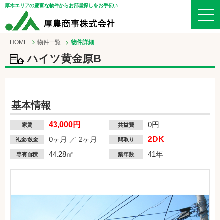
厚木エリアの豊富な物件からお部屋探しをお手伝い
HOME
物件一覧
物件詳細
ハイツ黄金原B
基本情報
43,000円
0円
家賃
共益費
0ヶ月 ／ 2ヶ月
2DK
礼金/敷金
間取り
44.28㎡
41年
専有面積
築年数