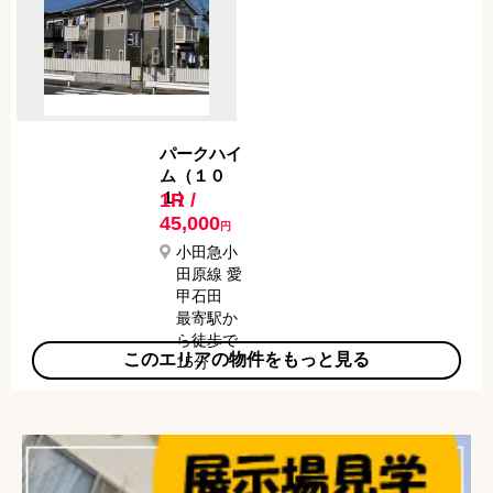
パークハイ
ム（１０
１）
1R /
45,000
円
小田急小
田原線 愛
甲石田
最寄駅か
ら徒歩で
このエリアの物件をもっと見る
15分