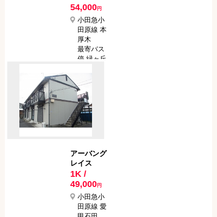
54,000
円
小田急小
田原線 本
厚木
最寄バス
停 緑ヶ丘
１丁目
最寄駅か
らバスで
9分
最寄バス
停から徒
歩で 5分
アーバング
レイス
1K /
49,000
円
小田急小
田原線 愛
甲石田