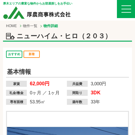
厚木エリアの豊富な物件からお部屋探しをお手伝い
HOME
物件一覧
物件詳細
ニューハイム・ヒロ（２０３）
おすすめ
新着
基本情報
62,000円
3,000円
家賃
共益費
0ヶ月 ／ 1ヶ月
3DK
礼金/敷金
間取り
53.95㎡
33年
専有面積
築年数