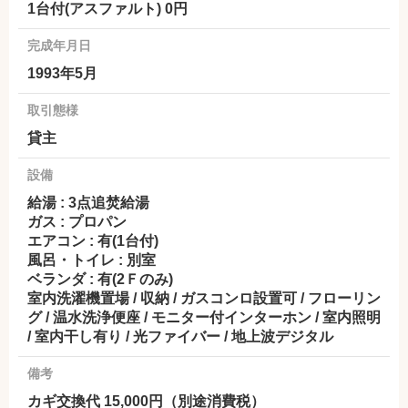
1台付(アスファルト) 0円
完成年月日
1993年5月
取引態様
貸主
設備
給湯 : 3点追焚給湯
ガス : プロパン
エアコン : 有(1台付)
風呂・トイレ : 別室
ベランダ : 有(2Ｆのみ)
室内洗濯機置場 / 収納 / ガスコンロ設置可 / フローリン
グ / 温水洗浄便座 / モニター付インターホン / 室内照明
/ 室内干し有り / 光ファイバー / 地上波デジタル
備考
カギ交換代 15,000円（別途消費税）