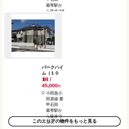
最寄駅か
ら徒歩で6
分
パークハイ
ム（１０
１）
1R /
45,000
円
小田急小
田原線 愛
甲石田
最寄駅か
ら徒歩で
このエリアの物件をもっと見る
15分