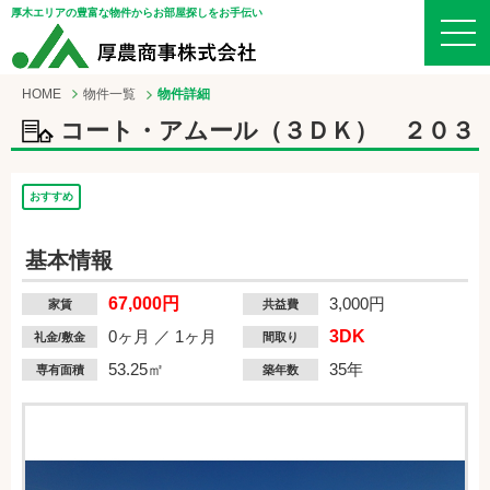
厚木エリアの豊富な物件からお部屋探しをお手伝い
HOME
物件一覧
物件詳細
コート・アムール（３ＤＫ） ２０３
おすすめ
基本情報
67,000円
3,000円
家賃
共益費
0ヶ月 ／ 1ヶ月
3DK
礼金/敷金
間取り
53.25㎡
35年
専有面積
築年数