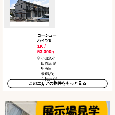
コーシュー
ハイツB
1K /
53,000
円
小田急小
田原線 愛
甲石田
最寄駅か
ら徒歩で5
このエリアの物件をもっと見る
分