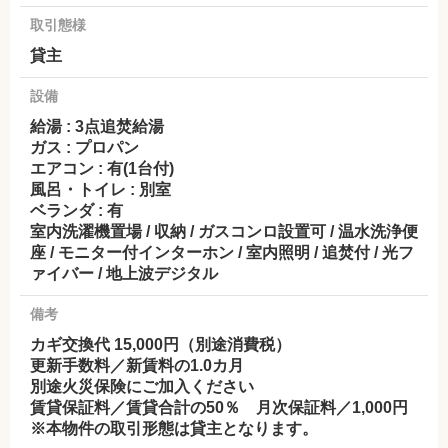
取引態様
貸主
設備
給湯 : 3点追焚給湯
ガス : プロパン
エアコン : 有(1台付)
風呂・トイレ : 別室
ベランダ : 有
室内洗濯機置場 / 収納 / ガスコンロ設置可 / 温水洗浄便
座 / モニター付インターホン / 室内照明 / 追焚付 / 光フ
ァイバー / 地上波デジタル
備考
カギ交換代 15,000円（別途消費税）
更新手数料／新賃料の1.0カ月
別途火災保険にご加入ください
賃貸保証料／賃貸合計の50％ 月次保証料／1,000円
※本物件の取引形態は貸主となります。