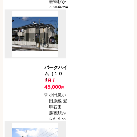
最寄駅か
ら徒歩で6
分
パークハイ
ム（１０
１）
1R /
45,000
円
小田急小
田原線 愛
甲石田
最寄駅か
ら徒歩で
15分