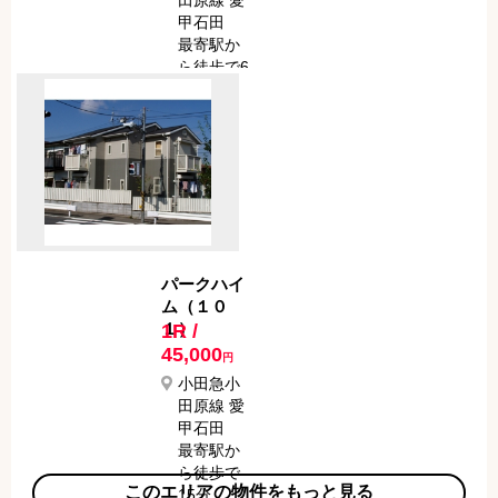
田原線 愛
甲石田
最寄駅か
ら徒歩で6
分
パークハイ
ム（１０
１）
1R /
45,000
円
小田急小
田原線 愛
甲石田
最寄駅か
ら徒歩で
このエリアの物件をもっと見る
15分