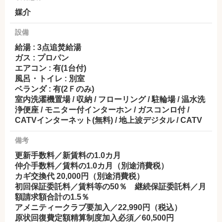
媒介
設備
給湯 : 3点追焚給湯
ガス : プロパン
エアコン : 有(1台付)
風呂・トイレ : 別室
ベランダ : 有(2Ｆのみ)
室内洗濯機置場 / 収納 / フローリング / 駐輪場 / 温水洗
浄便座 / モニター付インターホン / ガスコンロ付 /
CATVインターネット(無料) / 地上波デジタル / CATV
備考
更新手数料／新賃料の1.0カ月
仲介手数料／賃料の1.0カ月（別途消費税）
カギ交換代 20,000円（別途消費税）
初回保証委託料／賃料等の50％ 継続保証委託料／月
額請求額合計の1.5％
アメニティークラブ要加入／22,990円（税込）
原状回復費定額精算制度加入必須／60,500円