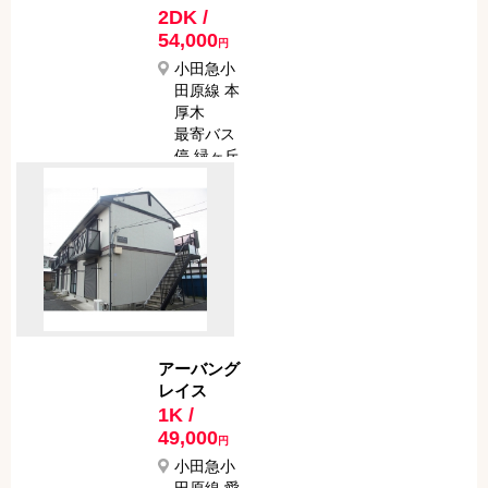
2DK /
54,000
円
小田急小
田原線 本
厚木
最寄バス
停 緑ヶ丘
１丁目
最寄駅か
らバスで
9分
最寄バス
停から徒
歩で 5分
アーバング
レイス
1K /
49,000
円
小田急小