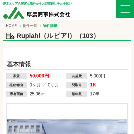
厚木エリアの豊富な物件からお部屋探しをお手伝い
HOME
物件一覧
物件詳細
RupiahⅠ（ルピアⅠ）（103）
基本情報
50,000円
5,000円
家賃
共益費
0ヶ月 ／ 0ヶ月
1K
礼金/敷金
間取り
25.06㎡
17年
専有面積
築年数