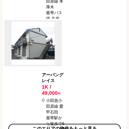
田原線 本
厚木
最寄バス
停 片岸
最寄駅か
らバスで
6分
最寄バス
停から徒
歩で 3分
アーバング
レイス
1K /
49,000
円
小田急小
田原線 愛
甲石田
最寄駅か
ら徒歩で6
このエリアの物件をもっと見る