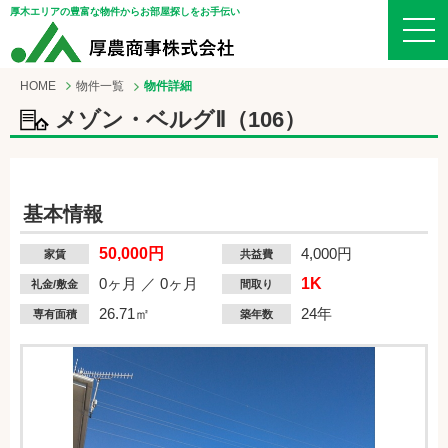
厚木エリアの豊富な物件からお部屋探しをお手伝い
HOME
物件一覧
物件詳細
メゾン・ベルグⅡ（106）
基本情報
50,000円
4,000円
家賃
共益費
0ヶ月 ／ 0ヶ月
1K
礼金/敷金
間取り
26.71㎡
24年
専有面積
築年数