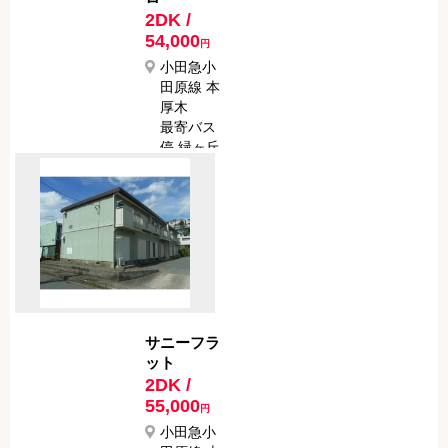
2DK /
54,000
円
小田急小
田原線 本
厚木
最寄バス
停 緑ヶ丘
１丁目
最寄駅か
らバスで
9分
最寄バス
停から徒
歩で 5分
サニーフラ
ット
2DK /
55,000
円
小田急小