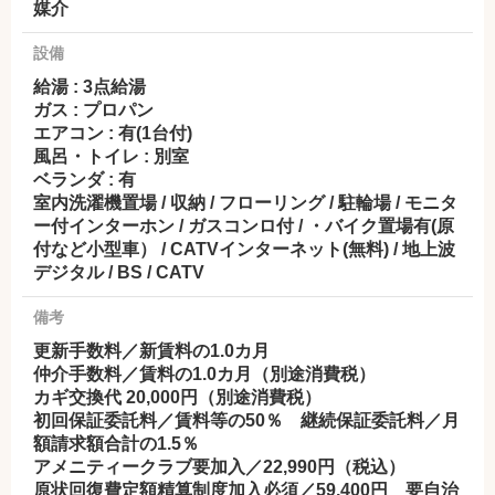
媒介
設備
給湯 : 3点給湯
ガス : プロパン
エアコン : 有(1台付)
風呂・トイレ : 別室
ベランダ : 有
室内洗濯機置場 / 収納 / フローリング / 駐輪場 / モニタ
ー付インターホン / ガスコンロ付 / ・バイク置場有(原
付など小型車） / CATVインターネット(無料) / 地上波
デジタル / BS / CATV
備考
更新手数料／新賃料の1.0カ月
仲介手数料／賃料の1.0カ月（別途消費税）
カギ交換代 20,000円（別途消費税）
初回保証委託料／賃料等の50％ 継続保証委託料／月
額請求額合計の1.5％
アメニティークラブ要加入／22,990円（税込）
原状回復費定額精算制度加入必須／59,400円 要自治