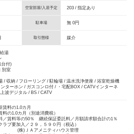
203 / 指定あり
空室部屋/入居予定
無 0円
駐車場
日
媒介
取引態様
焚給湯
ン
1台付)
 別室
/ 収納 / フローリング / 駐輪場 / 温水洗浄便座 / 浴室乾燥機
ンターホン / ガスコンロ付 / ・宅配BOX / CATVインターネ
地上波デジタル / BS / CATV
賃料の1.0カ月
賃料の1.0カ月（別途消費税）
料／賃料等の50％ 継続保証委託料／月額請求額合計の1％
クラブ要加入／２９，５９０円（税込）
入 (株)ＪＡアメニティハウス管理