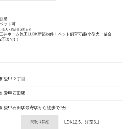
新築
ペット可
小型犬・猫合計２匹まで
三井ホーム施工1LDK新築物件！ペット飼育可能(小型犬・猫合
2匹まで)！
市 愛甲２丁目
線 愛甲石田駅
線 愛甲石田駅最寄駅から徒歩で7分
LDK12.5、洋室6.1
間取り詳細