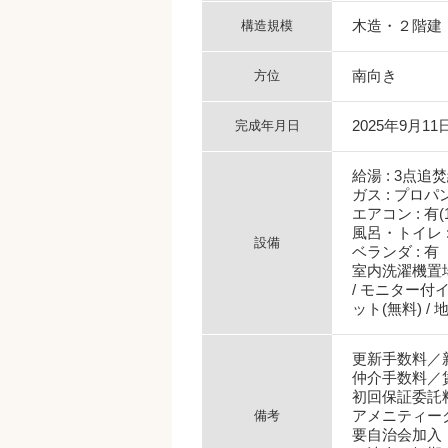
木造・２階建
構造規模
南向き
方位
2025年9月11
完成年月日
給湯 : 3点追
ガス : プロパ
エアコン : 有(
風呂・トイレ :
設備
ベランダ : 有
室内洗濯機置場 
/ モニター付イ
ット(無料) / 
更新手数料／新
仲介手数料／
初回保証委託
アメニティー
備考
要自治会加