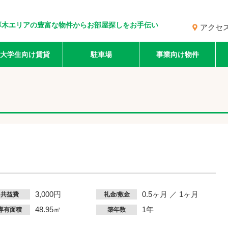
厚木エリアの豊富な物件からお部屋探しをお手伝い
アクセ
大学生向け賃貸
駐車場
事業向け物件
3,000円
0.5ヶ月 ／ 1ヶ月
共益費
礼金/敷金
48.95㎡
1年
専有面積
築年数