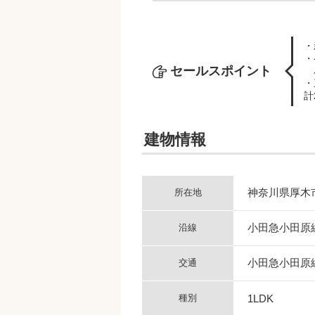
・
・
セールスポイント
・
計
建物情報
神奈川県厚木
所在地
小田急小田原
沿線
小田急小田原
交通
種別
1LDK