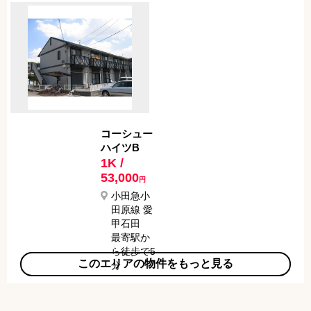
15分
コーシュー
ハイツB
1K /
53,000
円
小田急小
田原線 愛
甲石田
最寄駅か
ら徒歩で5
このエリアの物件をもっと見る
分