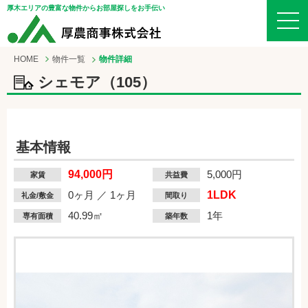
厚木エリアの豊富な物件からお部屋探しをお手伝い
HOME
物件一覧
物件詳細
シェモア（105）
基本情報
94,000円
5,000円
家賃
共益費
0ヶ月 ／ 1ヶ月
1LDK
礼金/敷金
間取り
40.99㎡
1年
専有面積
築年数