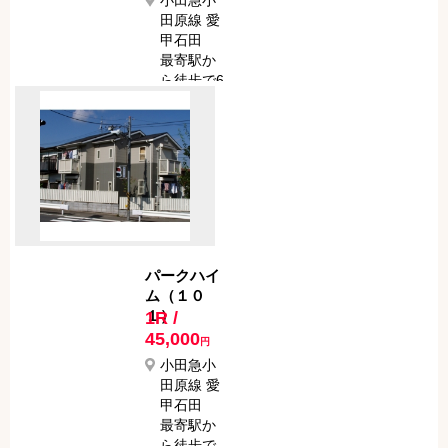
小田急小
田原線 愛
甲石田
最寄駅か
ら徒歩で6
分
パークハイ
ム（１０
１）
1R /
45,000
円
小田急小
田原線 愛
甲石田
最寄駅か
ら徒歩で