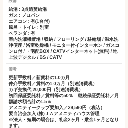
設備
給湯 : 3点追焚給湯
ガス : プロパン
エアコン : 有(1台付)
風呂・トイレ : 別室
ベランダ : 有
室内洗濯機置場 / 収納 / フローリング / 駐輪場 / 温水洗
浄便座 / 浴室乾燥機 / モニター付インターホン / ガスコ
ンロ付 / ・宅配BOX / CATVインターネット(無料) / 地
上波デジタル / BS / CATV
備考
更新手数料／新賃料の1.0カ月
仲介手数料／賃料の1.0カ月（別途消費税）
カギ交換代 20,000円（別途消費税）
初回保証委託料／賃料等の50％ 継続保証委託料／月
額請求額合計の1.5％
アメニティークラブ要加入／29,590円（税込）
要自治会加入 (株)ＪＡアメニティハウス管理
※法人・短期の場合は、礼金2ヶ月・敷金1ヶ月となり
ます。