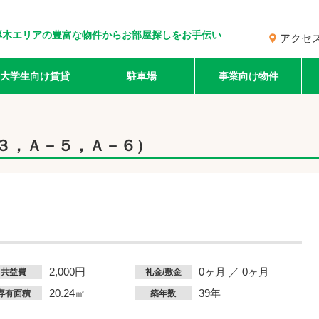
厚木エリアの豊富な物件からお部屋探しをお手伝い
アクセ
大学生向け賃貸
駐車場
事業向け物件
３，Ａ－５，Ａ－６）
2,000円
0ヶ月 ／ 0ヶ月
共益費
礼金/敷金
20.24㎡
39年
専有面積
築年数