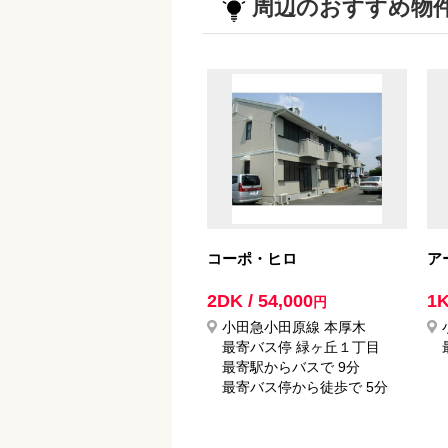
周辺のおすすめ物
コーポ・ヒロ
ア
2DK / 54,000
1K
円
小田急小田原線 本厚木
最寄バス停 緑ヶ丘１丁目
最寄駅からバスで 9分
最寄バス停から徒歩で 5分