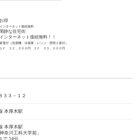
お得
インターネット接続無料
閑静な住宅街
インターネット接続無料！！
家電付（洗濯機・冷蔵庫・レンジ・照明２基付）
１Ｆ ３２，０００円 ２Ｆ ３３，０００円
８３３－１２
線 本厚木駅
線 本厚木駅
「神奈川工科大学前」
で 14分