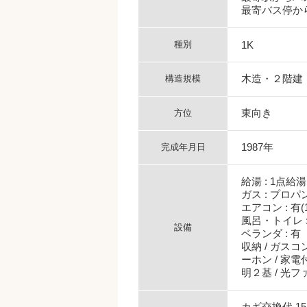
最寄バス停から
種別
1K
木造・２階建
構造規模
東向き
方位
1987年
完成年月日
給湯 : 1点給湯
ガス : プロパ
エアコン : 有(
風呂・トイレ :
設備
ベランダ : 有
収納 / ガスコ
ーホン / 家
明２基 / 光フ
カギ交換代 1